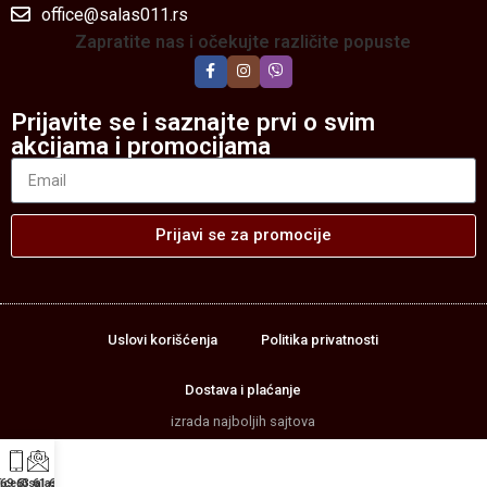
office@salas011.rs
Zapratite nas i očekujte različite popuste
Prijavite se i saznajte prvi o svim
akcijama i promocijama
Prijavi se za promocije
Uslovi korišćenja
Politika privatnosti
Dostava i plaćanje
izrada najboljih sajtova
69 63 61 69
fice@salas011.rs