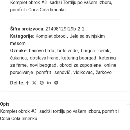
Komplet obrok #3 sadrži Tortilju po vašem izboru,
pomfrit i Coca Cola limenku
Šifra proizvoda:
21498129f29b-2-2
Kategorije:
Komplet obroci
,
Jela sa svinjskim
mesom
Oznake:
banovo brdo
,
bele vode
,
burgeri
,
cerak
,
čukarica
,
dostava hrane
,
ketering beorgad
,
ketering
za firme
,
novi beograd
,
obroci za zaposlene
,
online
poručivanje
,
pomfrit
,
sendvič
,
vidikovac
,
žarkovo
Delite:
Opis
Komplet obrok #3 sadrži tortilju po vašem izboru, pomfrit i
Coca Cola limenku