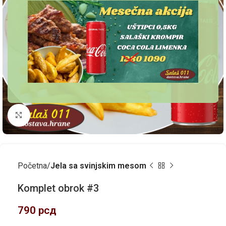
Kliknite za uvećanje
Početna
Jela sa svinjskim mesom
Komplet obrok #3
790
рсд