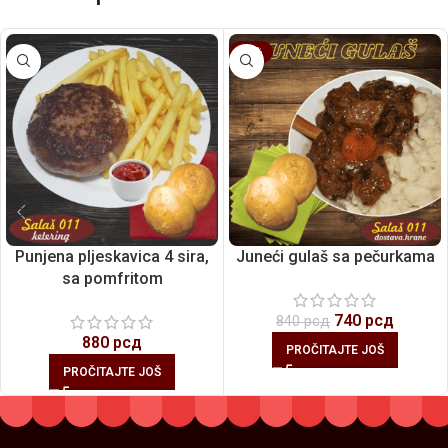
-12%
Punjena pljeskavica 4 sira,
Juneći gulaš sa pečurkama
sa pomfritom
740
рсд
840
рсд
880
рсд
PROČITAJTE JOŠ
PROČITAJTE JOŠ