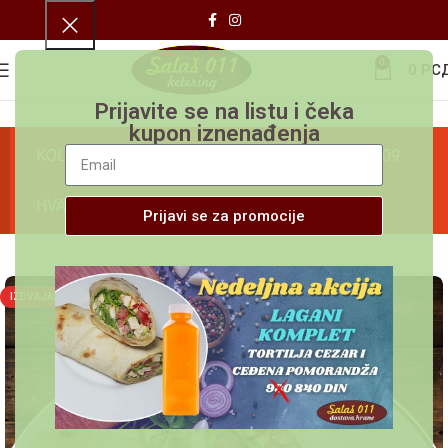
0
0
РС
Prijavite se na listu i čeka
kupon iznenađenja
KOLEKTIVNI GODIŠNJI ODMOR OD 30.06 DO 01.09
HVALA NA RAZUMEVANJU.
Prijavi se za promocije
IZDVAJAMO